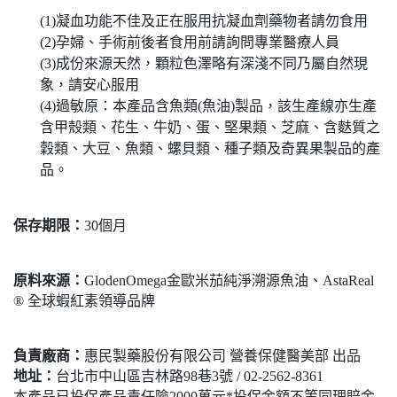
(1)凝血功能不佳及正在服用抗凝血劑藥物者請勿食用
(2)孕婦、手術前後者食用前請詢問專業醫療人員
(3)成份來源天然，顆粒色澤略有深淺不同乃屬自然現
象，請安心服用
(4)過敏原：本產品含魚類(魚油)製品，該生產線亦生產
含甲殼類、花生、牛奶、蛋、堅果類、芝麻、含麩質之
穀類、大豆、魚類、螺貝類、種子類及奇異果製品的產
品。
保存期限：
30個月
原料來源：
GlodenOmega金歐米茄純淨溯源魚油、AstaReal
® 全球蝦紅素領導品牌
負責廠商：
惠民製藥股份有限公司 營養保健醫美部 出品
地址：
台北市中山區吉林路98巷3號 / 02-2562-8361
本產品已投保產品責任險2000萬元*投保金額不等同理賠金