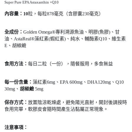
Super Pure EPA Astaxanthin +Q10
內容量：10
粒，每粒878毫克（含膠囊230毫克）
全成份：
Golden Omega®專利溯源魚油、明膠(魚膠)、甘
油、AstaReal®藻紅素(蝦紅素)、純水、
輔酶素Q10、維生素
E、胡椒鹼
食用方法：
每日二粒（一份），隨餐服用，多食無益
每一份含量：
藻紅素6mg、EPA 600mg、DHA120mg、Q10
30mg、
胡椒鹼
5mg
保存方式：
放置陰涼乾燥處，避免陽光直射，開封後請按時
食用完畢，軟膠皮會隨時間產生沾黏屬正常現象。
注意事項：