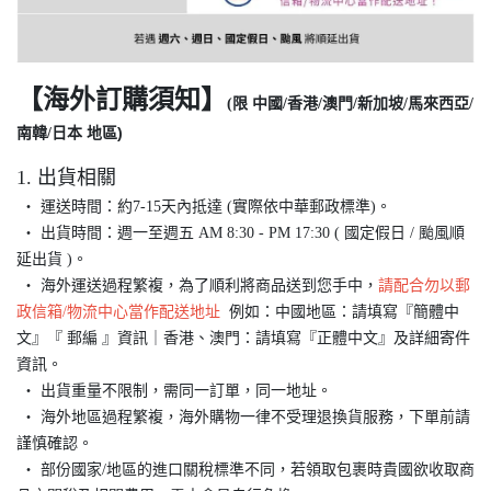
【海外訂購須知】
(限
中國/香港/澳門/新加坡/馬來西亞/
)
南韓/日本 地區
1. 出貨相關
‧ 運送時間：約7-15天內抵達 (實際依中華郵政標準)。
‧ 出貨時間：週一至週五 AM 8:30 - PM 17:30 ( 國定假日 / 颱風順
延出貨 )。
‧ 海外運送過程繁複，為了順利將商品送到您手中，
請配合勿以郵
政信箱/物流中心當作配送地址
例如：中國地區：請填寫『簡體中
文』『 郵編 』資訊｜香港、澳門：請填寫『正體中文』及詳細寄件
資訊。
‧ 出貨重量不限制，需同一訂單，同一地址。
‧ 海外地區過程繁複，海外購物一律不受理退換貨服務，下單前請
謹慎確認。
‧ 部份國家/地區的進口關稅標準不同，若領取包裹時貴國欲收取商