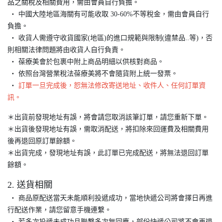
品之關稅及相關費用，需由會員自行負擔。
‧ 中國大陸地區海關有可能收取 30-60%不等稅金，需由會員自行
負擔。
‧ 收貨人需遵守收貨國家(地區)的進口規範與限制(違禁品..等)，否
則相關法律問題將由收貨人自行負責。
‧ 葆療美會於包裹中附上商品明細以供核對商品。
‧ 依照台灣營業稅法葆療美將不會隨貨附上統一發票。
‧
訂單一旦完成後，恕無法修改寄送地址、收件人、任何訂單資
訊。
＊出貨前發現地址有誤，將會請您取消該筆訂單，請您重新下單。
＊出貨後發現地址有誤，需取消配送，將扣除來回運費及相關費用
後再退回原訂單餘額。
＊出貨完成，發現地址有誤，此訂單已完成配送，將無法退回訂單
餘額。
2. 送貨相關
‧ 商品原配送當天未能順利投遞成功，當地快遞公司將會擇日再進
行配送作業，請您留意手機連繫。
‧ 若多次投遞未成功且聯繫多次無回應，部份快遞公司將不會再退