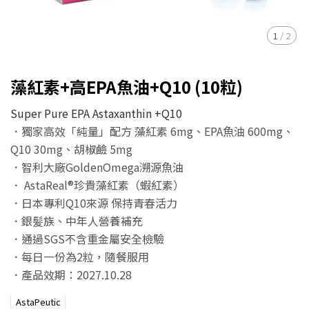
1
/
2
藻紅素+高EPA魚油+Q10 (10粒)
Super Pure EPA Astaxanthin +Q10
．
獨家高效「純量」配方 藻紅素 6mg、EPA魚油 600mg、
Q10 30mg、胡椒鹼 5mg
．
智利大廠GoldenOmega溯源魚油
．
AstaReal®
珍貴藻紅素（蝦紅素）
．日本專利Q10來源 保持青春活力
．銀髪族、中年人營養補充
．通過SGS不含重金屬安全檢驗
．每日一份為2粒，隨餐服用
．產品效期：2027.10.28
AstaPeutic