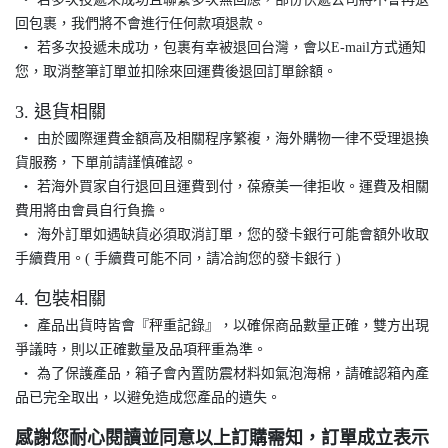
回包裹，我們將不會進行任何款項退款。
‧ 若多次投遞未成功，包裹有幸被退回台灣，會以E-mail方式通知
您，取消整筆訂單並扣除來回運費後退回訂單餘額。
3. 退貨相關
‧ 由於國際運費金額高及相關程序繁複，海外購物一律不受理退換
貨服務，下單前請謹慎確認。
‧ 若海外買家自行退回且運費到付，葆療美一律拒收。運費及相關
費用將由會員自行負擔。
‧ 海外訂單如遇缺貨必須取消訂單，您的發卡銀行可能會額外收取
手續費用。( 手續費可能不同，請冾詢您的發卡銀行 )
4. 包裝相關
‧ 產品出貨時皆會『秤重記錄』，以確保商品數量正確，雙方出現
爭議時，則以正確數量及品項秤重為準。
‧ 為了保護產品，箱子會內置防震材料如氣泡海棉，請確認箱內產
品已完全取出，以避免造成您產品的遺失。
感謝您耐心閱讀並同意以上訂購需知，訂單成立表示