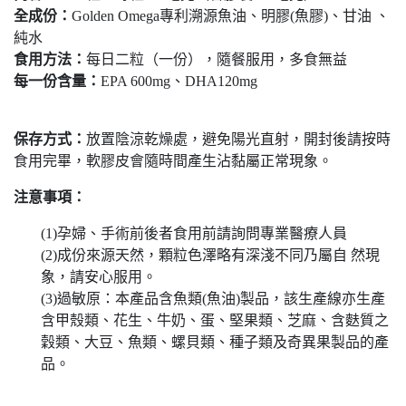
全成份：
Golden Omega專利溯源魚油、明膠(魚膠)、甘油 、
純水
食用方法：
每日二粒（一份），隨餐服用，多食無益
每一份含量：
EPA 600mg、DHA120mg
保存方式：
放置陰涼乾燥處，避免陽光直射，開封後請按時
食用完畢，軟膠皮會隨時間產生沾黏屬正常現象。
注意事項：
(1)
孕婦、手術前後者食用前請詢問專業醫療人員
(2)
成份來源天然，顆粒色澤略有深淺不同乃屬自 然現
象，請安心服用。
(3)過敏原：本產品含魚類(魚油)製品，該生產線亦生產
含甲殼類、花生、牛奶、蛋、堅果類、芝麻、含麩質之
穀類、大豆、魚類、螺貝類、種子類及奇異果製品的產
品。