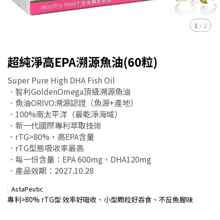
1
/
2
超純淨高EPA溯源魚油(60粒)
Super Pure High DHA Fish Oil
．智利GoldenOmega頂級溯源魚油
．魚油ORIVO溯源認證（魚源+產地）
．100%南太平洋（最乾淨海域）
．新一代國際專利萃取技術
．rTG>80%，高EPA含量
．rTG型態吸收率最高
．每一份含量：EPA 600mg、DHA120mg
．產品效期：2027.10.28
AstaPeutic
專利>80% rTG型 效率好吸收、小型顆粒好吞食、不反魚腥味