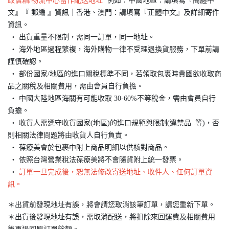
政信箱/物流中心當作配送地址
例如：中國地區：請填寫『簡體中
文』『 郵編 』資訊｜香港、澳門：請填寫『正體中文』及詳細寄件
資訊。
‧ 出貨重量不限制，需同一訂單，同一地址。
‧ 海外地區過程繁複，海外購物一律不受理退換貨服務，下單前請
謹慎確認。
‧ 部份國家/地區的進口關稅標準不同，若領取包裹時貴國欲收取商
品之關稅及相關費用，需由會員自行負擔。
‧ 中國大陸地區海關有可能收取 30-60%不等稅金，需由會員自行
負擔。
‧ 收貨人需遵守收貨國家(地區)的進口規範與限制(違禁品..等)，否
則相關法律問題將由收貨人自行負責。
‧ 葆療美會於包裹中附上商品明細以供核對商品。
‧ 依照台灣營業稅法葆療美將不會隨貨附上統一發票。
‧
訂單一旦完成後，恕無法修改寄送地址、收件人、任何訂單資
訊。
＊出貨前發現地址有誤，將會請您取消該筆訂單，請您重新下單。
＊出貨後發現地址有誤，需取消配送，將扣除來回運費及相關費用