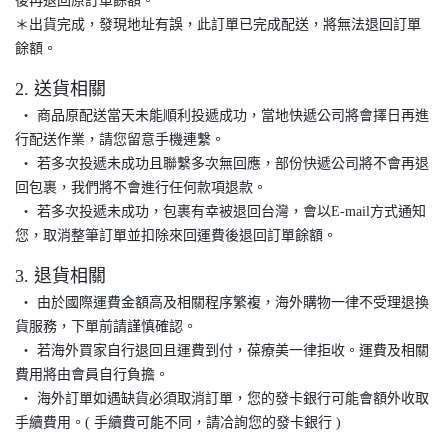
後再退回原訂單餘額。
＊出貨完成，發現地址有誤，此訂單已完成配送，將無法退回訂單
餘額。
2. 送貨相關
‧ 商品原配送當天未能順利投遞成功，當地快遞公司將會擇日再進
行配送作業，請您留意手機連繫。
‧ 若多次投遞未成功且聯繫多次無回應，部份快遞公司將不會再退
回包裹，我們將不會進行任何款項退款。
‧ 若多次投遞未成功，包裹有幸被退回台灣，會以E-mail方式通知
您，取消整筆訂單並扣除來回運費後退回訂單餘額。
3. 退貨相關
‧ 由於國際運費金額高及相關程序繁複，海外購物一律不受理退換
貨服務，下單前請謹慎確認。
‧ 若海外買家自行退回且運費到付，葆療美一律拒收。運費及相關
費用將由會員自行負擔。
‧ 海外訂單如遇缺貨必須取消訂單，您的發卡銀行可能會額外收取
手續費用。( 手續費可能不同，請冾詢您的發卡銀行 )