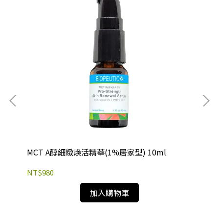
MCT A醇細緻煥活精華(1%居家型) 10ml
MC
NT$980
NT
加入購物車