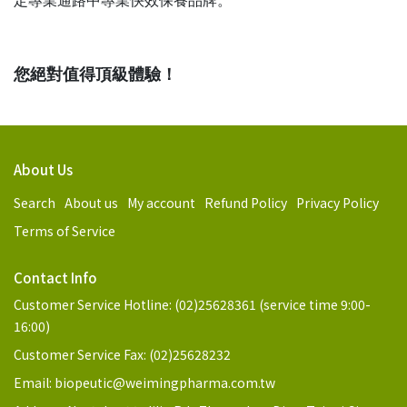
定專業通路中專業快效保養品牌。
您絕對值得頂級體驗！
About Us
Search
About us
My account
Refund Policy
Privacy Policy
Terms of Service
Contact Info
Customer Service Hotline: (02)25628361 (service time 9:00-
16:00)
Customer Service Fax: (02)25628232
Email: biopeutic@weimingpharma.com.tw