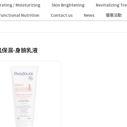
rating / Moisturizing
Skin Brightening
Revitalizing T
Functional Nutrition
Contact us
News
優惠活動
肌保濕-身臉乳液