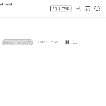
reatment
EN ｜ TWD
Total 1 Items