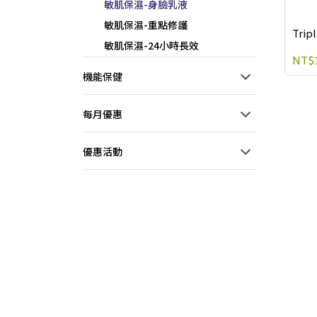
敏肌保濕-身臉乳液
敏肌保濕-重點修護
Trip
敏肌保濕-24小時長效
NT$1
機能保健
每月優惠
優惠活動